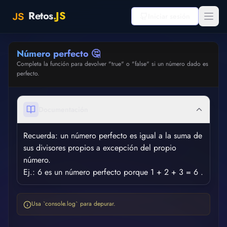
Retos
.JS
Iniciar sesión
Número perfecto 🤔
Inicio
Completa la función para devolver "true" o "false" si un número dado es
perfecto.
Logros
Multijugador
BETA
Documentación
Recuerda: un número perfecto es igual a la suma de
sus divisores propios a excepción del propio
número.
Ej.: 6 es un número perfecto porque 1 + 2 + 3 = 6 .
Usa `console.log` para depurar.